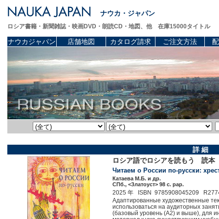
ナウカ・ジャパン
ロシア書籍・新聞雑誌・映画DVD・朗読CD・地図、他 在庫15000タイトル
ナウカジャパン
店舗地図
カタログ請求
ご注文方法
配
詳 細
ロシア語でロシアを読もう 読本 (
Читаем о России по-русски: хресто
Катаева М.Б. и др.
СПб., <Златоуст> 98 c. pap.
2025 年 ISBN 9785908045209 R277
Адаптированные художественные тек
использоваться на аудиторных занят
(базовый уровень (А2) и выше), для 