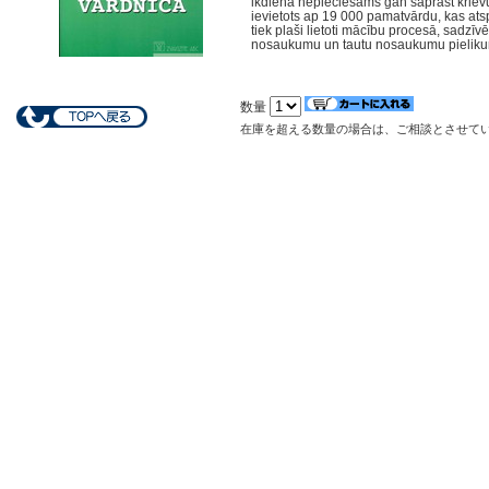
ikdienā nepieciešams gan saprast krievu 
ievietots ap 19 000 pamatvārdu, kas atsp
tiek plaši lietoti mācību procesā, sadzīvē
nosaukumu un tautu nosaukumu pieliku
数量
在庫を超える数量の場合は、ご相談とさせて