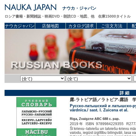
ナウカ・ジャパン
ロシア書籍・新聞雑誌・映画DVD・朗読CD・地図、他 在庫15000タイトル
ナウカジャパン
店舗地図
カタログ請求
ご注文方法
配
詳 細
露-ラトビア語／ラトビア-露語 
Русско-латышский и латышско-рус
vārdnīca./ sast. I. Zuicena et al.
Riga, Zvaigzne ABC 688 c. pap.
2019 年 ISBN 9789984229355 R277
Šī krievu–latviešu un latviešu-krievu māc
valodu, iegūst izglītību bilingvāli, lasa v