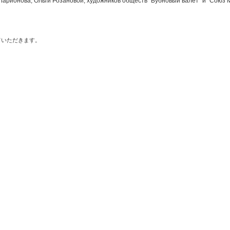
Ларионова, Ольги Розановой, художников обществ "Бубновый валет" и "Союз
ていただきます。