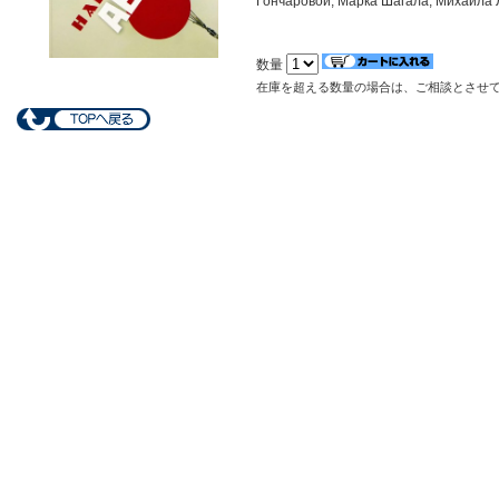
Гончаровой, Марка Шагала, Михаила 
数量
在庫を超える数量の場合は、ご相談とさせ