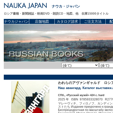
ナウカ・ジャパン
ロシア書籍・新聞雑誌・映画DVD・朗読CD・地図、他 在庫15000タイトル
ナウカジャパン
店舗地図
カタログ請求
ご注文方法
配
われらのアヴァンギャルド ロシ
Наш авангард. Каталог выставки./ 
СПб., <Русский музей> 424 c. hard
2025 年 ISBN 9785933328070 R277
マレーヴィチ、フィロノフ、カンディン
ストたち Издание приурочено к грандио
Беспрецедентная по масштабу экспоз