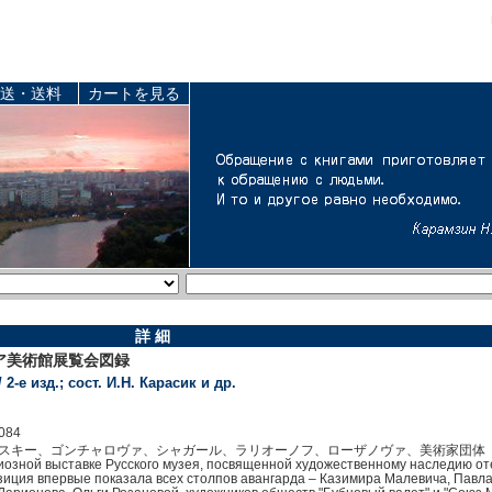
送・送料
カートを見る
詳 細
ア美術館展覧会図録
2-е изд.; сост. И.Н. Карасик и др.
084
スキー、ゴンチャロヴァ、シャガール、ラリオーノフ、ローザノヴァ、美術家団体
зной выставке Русского музея, посвященной художественному наследию от
иция впервые показала всех столпов авангарда – Казимира Малевича, Павла