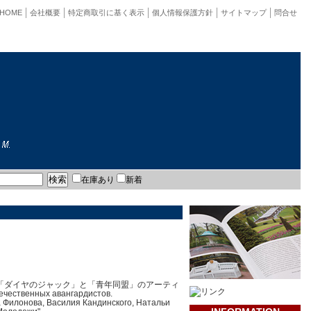
HOME
会社概要
特定商取引に基く表示
個人情報保護方針
サイトマップ
問合せ
在庫あり
新着
「ダイヤのジャック」と「青年同盟」のアーティ
ечественных авангардистов.
 Филонова, Василия Кандинского, Натальи