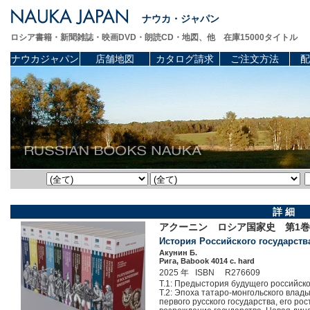
ナウカ・ジャパン
ロシア書籍・新聞雑誌・映画DVD・朗読CD・地図、他 在庫15000タイトル
ナウカジャパン
店舗地図
カタログ請求
ご注文方法
配
詳 細
アクーニン ロシア国家史 第1巻
История Российского государства. 
Акунин Б.
Рига, Babook 4014 c. hard
2025 年 ISBN R276609
Т.1: Предыстория будущего российского
Т.2: Эпоха татаро-монгольского влады
первого русского государства, его рост