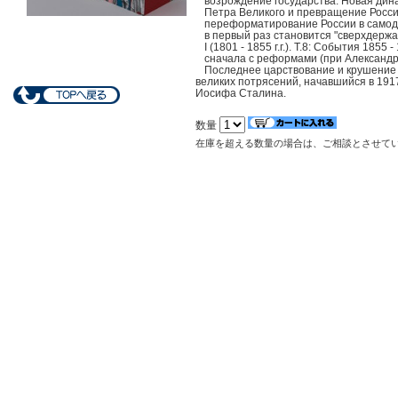
возрождение государства. Новая динас
Петра Великого и превращение России 
переформатирование России в самодерж
в первый раз становится "сверхдержа
I (1801 - 1855 г.г.). Т.8: События 18
сначала с реформами (при Александре I
Последнее царствование и крушение м
великих потрясений, начавшийся в 1917
Иосифа Сталина.
数量
在庫を超える数量の場合は、ご相談とさせて