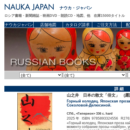
ナウカ・ジャパン
ロシア書籍・新聞雑誌・映画DVD・朗読CD・地図、他 在庫15000タイトル
ナウカジャパン
店舗地図
カタログ請求
ご注文方法
配
詳 細
山之井 日本の散文「俳文」 (露
Горный колодец. Японская проза «
Соколовой-Делюсиной.
СПб., <Гиперион> 336 c. hard
2025 年 ISBN 9785893324556 R276
«Горный колодец. Японская проза ха
моменту собрание прозы-«хайбун», у