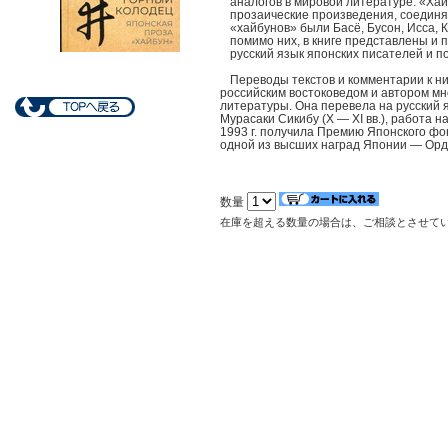
аналогов в мировой литературе. «Х
прозаические произведения, соединяю
«хайбунов» были Басё, Бусон, Исса, К
помимо них, в книге представлены и 
русский язык японских писателей и по
Переводы текстов и комментарии к 
российским востоковедом и автором мн
литературы. Она перевела на русский 
Мурасаки Сикибу (X — XI вв.), работа 
1993 г. получила Премию Японского фон
одной из высших наград Японии — Орд
数量
在庫を超える数量の場合は、ご相談とさせて