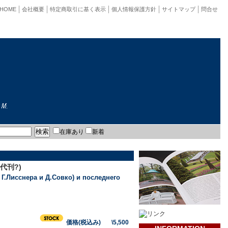
HOME
会社概要
特定商取引に基く表示
個人情報保護方針
サイトマップ
問合せ
在庫あり
新着
代刊?)
Г.Лисснера и Д.Совко) и последнего
価格(税込み) \5,500