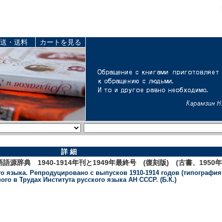
送・送料
カートを見る
詳 細
辞典 1940-1914年刊と1949年最終号 (復刻版) (古書、1950年
о языка. Репродуцировано с выпусков 1910-1914 годов (типография 
ого в Трудах Института русского языка АН СССР. (Б.К.)