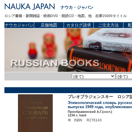
ナウカ・ジャパン
ロシア書籍・新聞雑誌・映画DVD・朗読CD・地図、他 在庫15000タイトル
ナウカジャパン
店舗地図
カタログ請求
ご注文方法
配
プレオブラジェンスキー ロシア語語源
Этимологический словрь русског
выпуска 1949 года, опубликованн
Преображенский А.Г.(сост.)
1234 c. hard
年 ISBN R276143