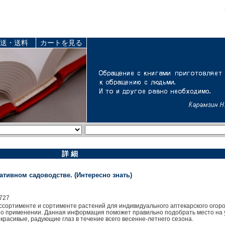
送・送料
カートを見る
詳 細
ативном садоводстве. (Интересно знать)
727
ссортименте и сортименте растений для индивидуального аптекарского огоро
 о применении. Данная информация поможет правильно подобрать место на у
 красивые, радующие глаз в течение всего весенне-летнего сезона.