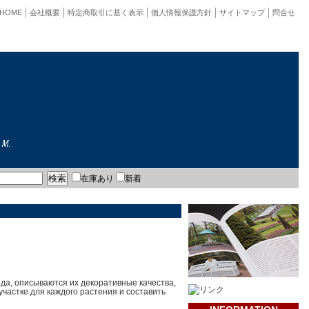
HOME
会社概要
特定商取引に基く表示
個人情報保護方針
サイトマップ
問合せ
在庫あり
新着
да, описываются их декоративные качества,
частке для каждого растения и составить