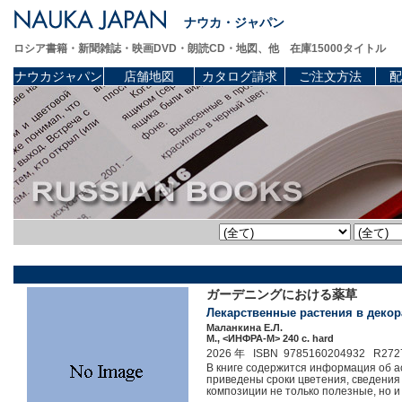
ナウカ・ジャパン
ロシア書籍・新聞雑誌・映画DVD・朗読CD・地図、他 在庫15000タイトル
ナウカジャパン
店舗地図
カタログ請求
ご注文方法
配
ガーデニングにおける薬草
Лекарственные растения в декор
Маланкина Е.Л.
М., <ИНФРА-М> 240 c. hard
2026 年 ISBN 9785160204932 R272
В книге содержится информация об а
приведены сроки цветения, сведения
композиции не только полезные, но и