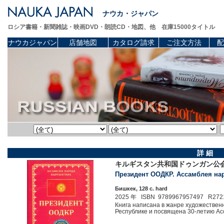
ナウカ・ジャパン
ロシア書籍・新聞雑誌・映画DVD・朗読CD・地図、他 在庫15000タイトル
ナウカジャパン
店舗地図
カタログ請求
ご注文方法
配
詳 細
キルギスタン共和国ドゥンガン公会
Президент ООДКР. Ассамблея наро
Бишкек, 128 c. hard
2025 年 ISBN 9789967957497 R272
Книга написана в жанре художествен
Республике и посвящена 30-летию Ас