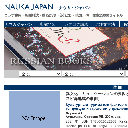
ナウカ・ジャパン
ロシア書籍・新聞雑誌・映画DVD・朗読CD・地図、他 在庫15000タイトル
ナウカジャパン
店舗地図
カタログ請求
ご注文方法
配
詳 細
異文化コミュニケーションの要因
スピ海地域の事例）
Культурный туризм как фактор 
тенденции и стратегии управлен
Леухин А.Н.
Астрахань, Сорокин Р.В. 200 c. pap.
2024 年 ISBN 9785002012268 R272
Несмотря на то, что изучение феноме