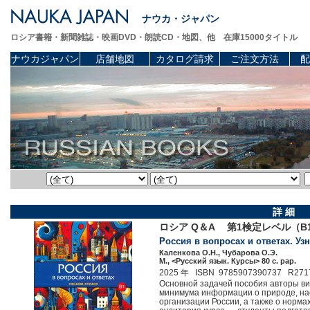
ナウカ・ジャパン
ロシア書籍・新聞雑誌・映画DVD・朗読CD・地図、他 在庫15000タイトル
ナウカジャパン
店舗地図
カタログ請求
ご注文方法
配
詳 細
ロシア Q＆A 第1検定レベル（B
Россия в вопросах и ответах. Узн
Каленкова О.Н., Чубарова О.Э.
М., <Русский язык. Курсы> 80 c. pap.
2025 年 ISBN 9785907390737 R271
Основной задачей пос­обия авторы в
минимума информации о природе, насел
организации Росс­ии, а также о норма