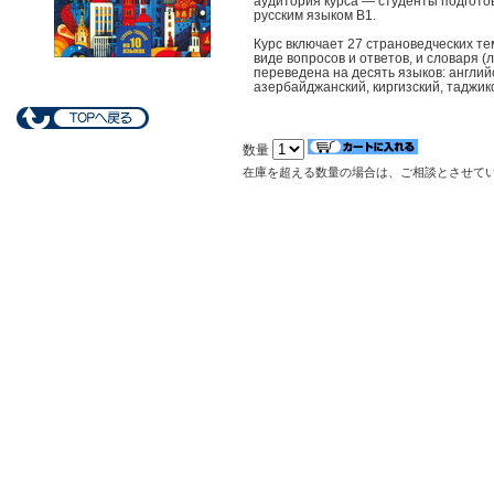
ауди­тория курса — студен­ты подгот
русским языком В1.
Курс включает 27 стр­ановедческих тем
виде во­просов и ответов, и словаря (
переведена на дес­ять языков: английс
азербайдж­анский, киргизский, таджик
数量
在庫を超える数量の場合は、ご相談とさせて