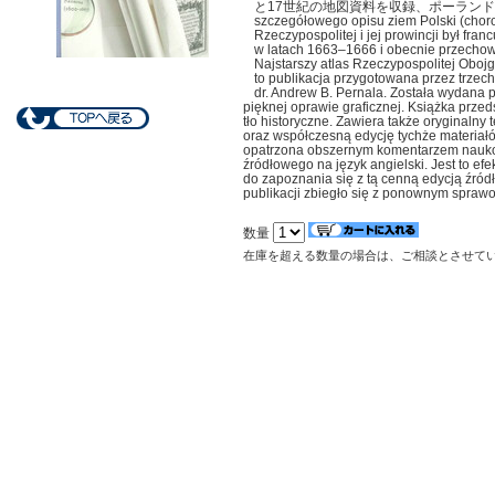
と17世紀の地図資料を収録、ポーランド語による
szczegółowego opisu ziem Polski (choro
Rzeczypospolitej i jej prowincji był fra
w latach 1663–1666 i obecnie przecho
Najstarszy atlas Rzeczypospolitej Obo
to publikacja przygotowana przez trzech
dr. Andrew B. Pernala. Została wydana pr
pięknej oprawie graficznej. Książka przed
tło historyczne. Zawiera także oryginalny 
oraz współczesną edycję tychże materiałów
opatrzona obszernym komentarzem naukow
źródłowego na język angielski. Jest to e
do zapoznania się z tą cenną edycją źródła
publikacji zbiegło się z ponownym spraw
数量
在庫を超える数量の場合は、ご相談とさせて