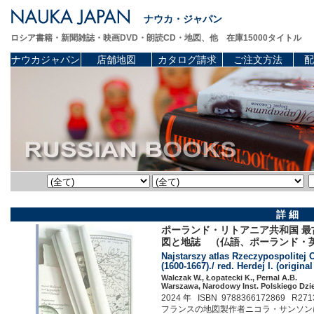
ナウカ・ジャパン
ロシア書籍・新聞雑誌・映画DVD・朗読CD・地図、他 在庫15000タイトル
ナウカジャパン
店舗地図
カタログ請求
ご注文方法
配
詳 細
ポーランド・リトアニア共和国 最古
図と地誌 （仏語、ポーランド・
Najstarszy atlas Rzeczypospolitej
(1600-1667)./ red. Herdej I. (origina
Walczak W., Łopatecki K., Pernal A.B.
Warszawa, Narodowy Inst. Polskiego Dzie
2024 年 ISBN 9788366172869 R271
フランスの地図製作者ニコラ・サンソンに