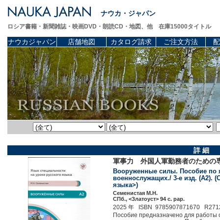
ナウカ・ジャパン
ロシア書籍・新聞雑誌・映画DVD・朗読CD・地図、他 在庫15000タイトル
ナウカジャパン
店舗地図
カタログ請求
ご注文方法
配
詳 細
軍事力 外国人軍勤務者のための
Вооруженные силы. Пособие по 
военнослужащих./ 3-е изд. (A2).
языка>)
Семенистая М.Н.
СПб., <Златоуст> 94 c. pap.
2025 年 ISBN 9785907871670 R271
Пособие предназначено для работы