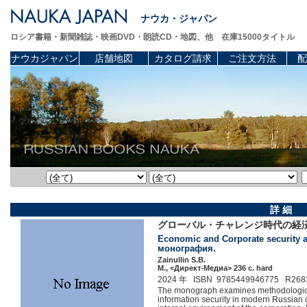
ナウカ・ジャパン
ロシア書籍・新聞雑誌・映画DVD・朗読CD・地図、他 在庫15000タイトル
ナウカジャパン
店舗地図
カタログ請求
ご注文方法
配
詳 細
グローバル・チャレンジ時代の経
Economic and Corporate security an
монография.
Zainullin S.B.
М., <Директ-Медиа> 236 c. hard
2024 年 ISBN 9785449946775 R268
The monograph examines methodologica
information security in modern Russian co