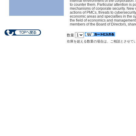
internal environment of the corporation.
to counter them. Particular attention is p
mechanisms of corporate security. New ch
actions of PMCs, threats to cybersecurit
economic areas and specialties in the s
the field of economics and management,
members of the Board of Directors, shar
数量
在庫を超える数量の場合は、ご相談とさせて