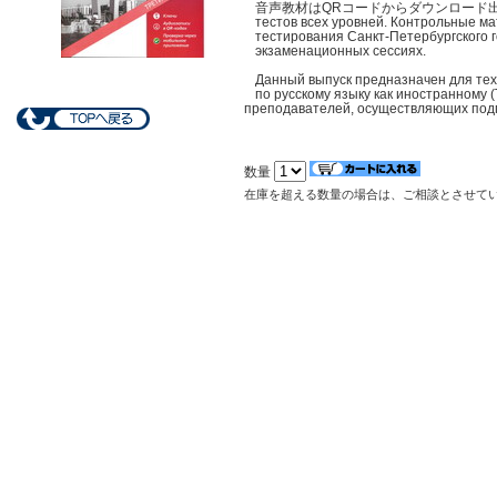
音声教材はQRコードからダウンロード出来ます。 Сер
тестов всех уровней. Контрольные м
тестирования Санкт-Петербургского 
экзаменационных сессиях.
Данный выпуск предназначен для тех,
по русскому языку как иностранному (
преподавателей, осуществляющих подго
数量
在庫を超える数量の場合は、ご相談とさせて