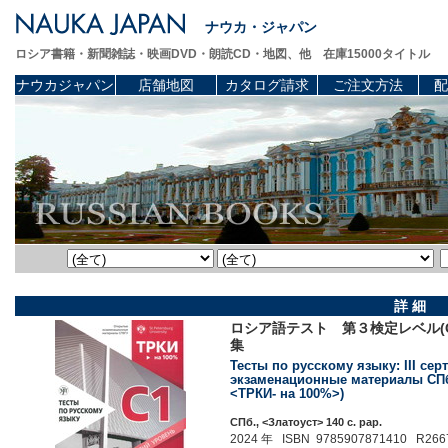
ナウカ・ジャパン
ロシア書籍・新聞雑誌・映画DVD・朗読CD・地図、他 在庫15000タイトル
ナウカジャパン
店舗地図
カタログ請求
ご注文方法
配
詳 細
ロシア語テスト 第３検定レベル(
集
Тесты по русскому языку: III с
экзаменационные материалы СПбГУ
<ТРКИ- на 100%>)
СПб., <Златоуст> 140 c. pap.
2024 年 ISBN 9785907871410 R266