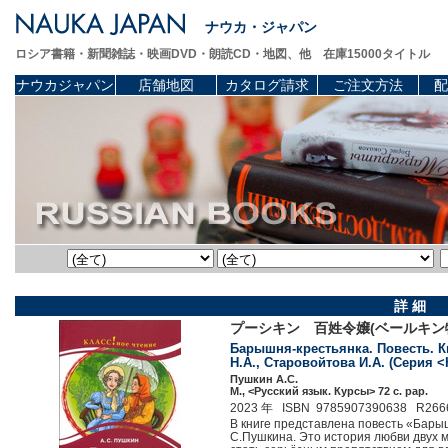
ナウカ・ジャパン
ロシア書籍・新聞雑誌・映画DVD・朗読CD・地図、他 在庫15000タイトル
ナウカジャパン
店舗地図
カタログ請求
ご注文方法
配
詳 細
プーシキン 百姓令嬢(ベールキン
Барышня-крестьянка. Повесть. Кн
Н.А., Старовойтова И.А. (Серия 
Пушкин А.С.
М., <Русский язык. Курсы> 72 c. pap.
2023 年 ISBN 9785907390638 R266
В книге представлена повесть «Барыш
С.Пушкина. Это история любви двух м