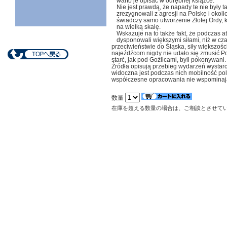
warto je opisać w odrębnej książce.
Nie jest prawdą, że napady te nie były t
zrezygnowali z agresji na Polskę i oko
świadczy samo utworzenie Złotej Ordy, 
na wielką skalę.
Wskazuje na to także fakt, że podczas 
dysponowali większymi siłami, niż w cza
przeciwieństwie do Śląska, siły większości 
najeźdźcom nigdy nie udało się zmusić P
starć, jak pod Goźlicami, byli pokonywani.
Źródła opisują przebieg wydarzeń wystarcz
widoczna jest podczas nich mobilność pol
współczesne opracowania nie wspomina
数量
在庫を超える数量の場合は、ご相談とさせて