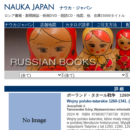
ナウカ・ジャパン
ロシア書籍・新聞雑誌・映画DVD・朗読CD・地図、他 在庫15000タイトル
ナウカジャパン
店舗地図
カタログ請求
ご注文方法
配
詳 細
ポーランド・タタール戦争 1260年-
Wojny polsko-tatarskie 1260-1341. (
Juszyński J.
Tarnowskie Góry, Wydawnictwo infortedit
2024 年 ISBN 9788367730730 R265
Wojny polsko-tatarskie, które miały mie
w polskiej literaturze historycznej. Wyj
najazdami Tatarów z lat 1260, 1280, 128