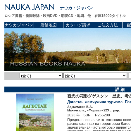
ナウカ・ジャパン
ロシア書籍・新聞雑誌・映画DVD・朗読CD・地図、他 在庫15000タイトル
ナウカジャパン
店舗地図
カタログ請求
ご注文方法
配
詳 細
観光の花形ダゲスタン 歴史、
Дагестан жемчужина туризма. Па
Аджаматов Б.А.
Махачкала., <Формат> 223 c. pap.
2023 年 ISBN R265288
Представленная читателю книга пове
расположенных на территории Дагеста
значительная часть которых являетс