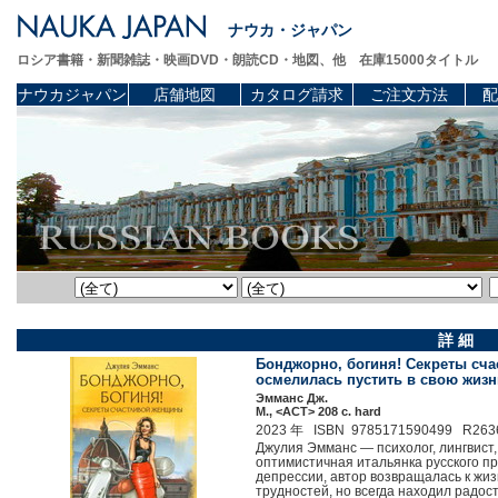
ナウカ・ジャパン
ロシア書籍・新聞雑誌・映画DVD・朗読CD・地図、他 在庫15000タイトル
ナウカジャパン
店舗地図
カタログ請求
ご注文方法
配
詳 細
Бонджорно, богиня! Секреты сча
осмелилась пустить в свою жизн
Эмманс Дж.
М., <АСТ> 208 c. hard
2023 年 ISBN 9785171590499 R263
Джулия Эмманс — психолог, лингвист,
оптимистичная итальянка русского пр
депрессии, автор возвращалась к жиз
трудностей, но всегда находил радост