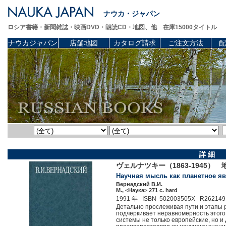
ナウカ・ジャパン
ロシア書籍・新聞雑誌・映画DVD・朗読CD・地図、他 在庫15000タイトル
ナウカジャパン
店舗地図
カタログ請求
ご注文方法
配
詳 細
ヴェルナツキー（1863-1945）
Научная мысль как планетное явл
Вернадский В.И.
М., <Наука> 271 c. hard
1991 年 ISBN 502003505X R262149
Детально прослеживая пути и этапы 
подчеркивает неравномерность этого
системы не только европейские, но и 