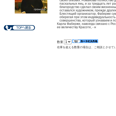
своих близких. Романовы полностью 
пасхальных яиц, и за тридцать лет р
благородство сделал своим жизненным
оставался художником, прежде други
Блестящий организатор, Фаберже сум
оберегая при этом индивидуальность 
совершенства, который узнаваем и по 
Карла Фаберже, навсегда связано с Ро
ее величеству Красоте, - н
数量
在庫を超える数量の場合は、ご相談とさせて