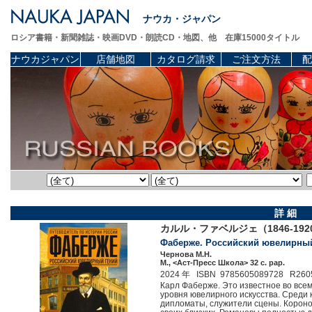
ナウカ・ジャパン
ロシア書籍・新聞雑誌・映画DVD・朗読CD・地図、他 在庫15000タイトル
ナウカジャパン
店舗地図
カタログ請求
ご注文方法
配
詳 細
カルル・ファベルジェ（1846-1
Фаберже. Российский ювелирный 
Чернова М.Н.
М., <Аст-Пресс Школа> 32 c. pap.
2024 年 ISBN 9785605089728 R260
Карл Фаберже. Это известное во все
уровня ювелирного искусства. Среди
дипломаты, служители сцены. Короно