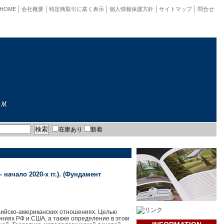
HOME
会社概要
特定商取引に基く表示
個人情報保護方針
サイトマップ
問合せ
在庫あり
新着
ачало 2020-х гг.). (Фундамент
сийско-американских отношениях. Целью
ниях РФ и США, а также определение в этом