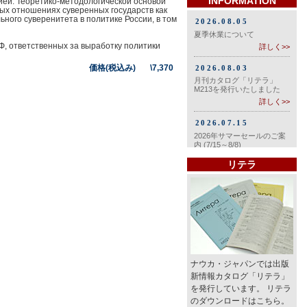
INFORMATION
сией. Теоретико-методологической основой
х отношениях суверенных государств как
ного суверенитета в политике России, в том
Ф, ответственных за выработку политики
価格(税込み) \7,370
リテラ
ナウカ・ジャパンでは出版
新情報カタログ「リテラ」
を発行しています。 リテラ
のダウンロードはこちら。