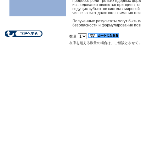
процессе роли третьих ядерных держа
исследования являются принципы, о
ведущих субъектов системы мировой 
числе за счет должного внимания к с
Полученные результаты могут быть и
безопасности и формулирование поз
数量
在庫を超える数量の場合は、ご相談とさせて