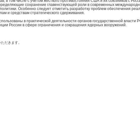
в, в том числе с учетом жесткого противостояния США и их союзников с Рос
пределяющие сохранение главенствующей роли в современных международны
политики. Особенно следует отметить разработку проблем обеспечения реаль
илам и средствам стратегического сдерживания.
спользованы в практической деятельности органов государственной власти Р
иции России в сфере ограничения и сокращения ядерных вооружений.
いただきます。