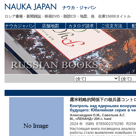
ナウカ・ジャパン
ロシア書籍・新聞雑誌・映画DVD・朗読CD・地図、他 在庫15000タイトル
ナウカジャパン
店舗地図
カタログ請求
ご注文方法
配
露米戦略的関係下の核兵器コントロー
Контроль над ядерными вооружени
будущего: Юбилейная серия в че
Александрия О.М., Савельев А.Г.
М., <ЛЕНАНД> 204 c. hard
2024 年 ISBN 9785002370290 R259
Настоящая книга посвящена анализу 
работы стало выявление новейших те