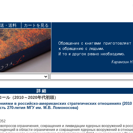
送・送料
カートを見る
詳 細
ル（2010～2020年代初頭）
ями в роcсийско-американских стратегических отношениях (2010 - н
сть 270-летия МГУ им. М.В. Ломоносова)
052
вопросов ограничения, сокращения и ликвидации ядерных вооружений в рос
нденций в области ограничения и сокращения ядерных вооружений в отноше