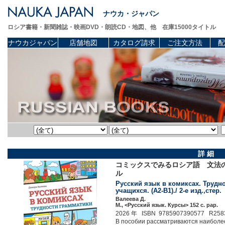
ナウカ・ジャパン
ロシア書籍・新聞雑誌・映画DVD・朗読CD・地図、他 在庫15000タイトル
ナウカジャパン
店舗地図
カタログ請求
ご注文方法
配
詳 細
コミックスでみるロシア語 文法
ル
Русский язык в комиксах. Трудн
учащихся. (A2-B1)./ 2-е изд.,стер.
Валеева Д.
М., <Русский язык. Курсы> 152 c. pap.
2026 年 ISBN 9785907390577 R258
В пособии рассматриваются наиболе