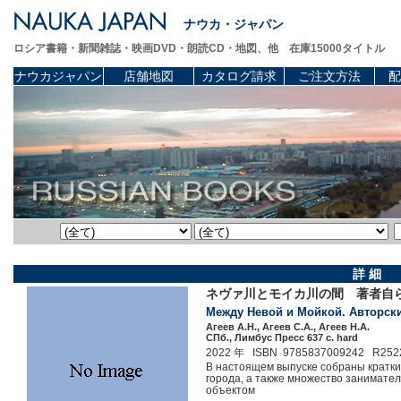
ナウカ・ジャパン
ロシア書籍・新聞雑誌・映画DVD・朗読CD・地図、他 在庫15000タイトル
ナウカジャパン
店舗地図
カタログ請求
ご注文方法
配
詳 細
ネヴァ川とモイカ川の間 著者
Между Невой и Мойкой. Авторски
Агеев А.Н., Агеев С.А., Агеев Н.А.
СПб., Лимбус Пресс 637 c. hard
2022 年 ISBN 9785837009242 R252
В настоящем выпуске собраны кратки
города, а также множество занимате
объектом