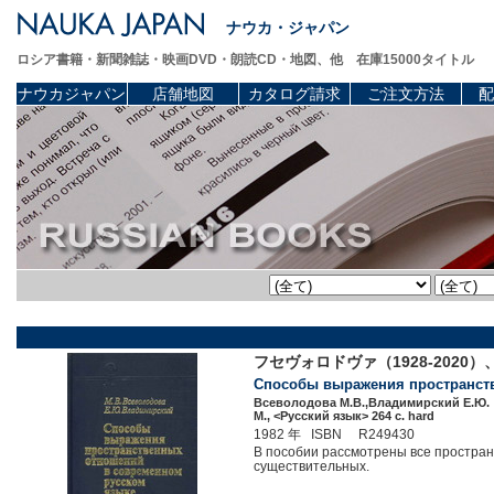
ナウカ・ジャパン
ロシア書籍・新聞雑誌・映画DVD・朗読CD・地図、他 在庫15000タイトル
ナウカジャパン
店舗地図
カタログ請求
ご注文方法
配
フセヴォロドヴァ（1928-202
Способы выражения пространств
Всеволодова М.В.,Владимирский Е.Ю.
М., <Русский язык> 264 c. hard
1982 年 ISBN R249430
В пособии рассмотрены все простра
существительных.