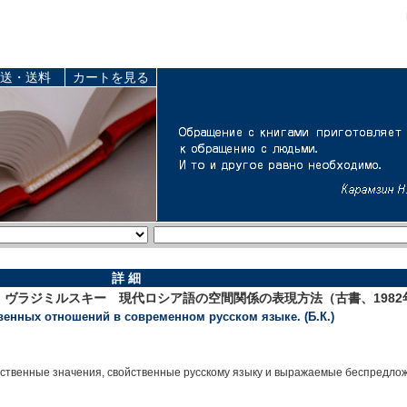
送・送料
カートを見る
詳 細
0）、ヴラジミルスキー 現代ロシア語の空間関係の表現方法（古書、1982
енных отношений в современном русском языке. (Б.К.)
нственные значения, свойственные русскому языку и выражаемые беспред