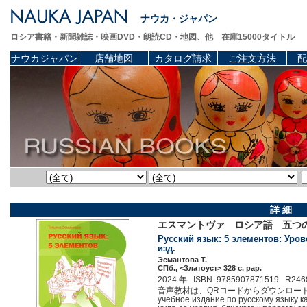
ナウカ・ジャパン
ロシア書籍・新聞雑誌・映画DVD・朗読CD・地図、他 在庫15000タイトル
ナウカジャパン
店舗地図
カタログ請求
ご注文方法
配
詳 細
エスマントヴァ ロシア語 五つの
Русский язык: 5 элементов: Урове
изд.
Эсмантова Т.
СПб., <Златоуст> 328 c. pap.
2024 年 ISBN 9785907871519 R246
音声教材は、QRコードからダウンロード出来ます。 Н
учебное издание по русскому языку к