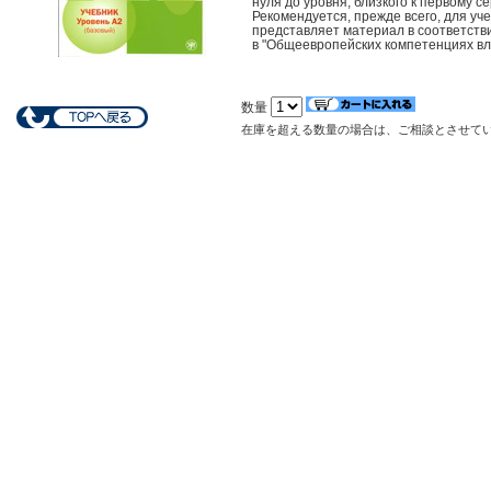
нуля до уровня, близкого к первому 
Рекомендуется, прежде всего, для уч
представляет материал в соответств
в "Общеевропейских компетенциях в
数量
在庫を超える数量の場合は、ご相談とさせて