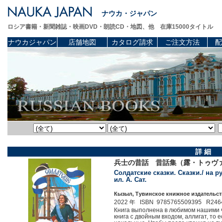
ナウカ・ジャパン
ロシア書籍・新聞雑誌・映画DVD・朗読CD・地図、他 在庫15000タイトル
ナウカジャパン
店舗地図
カタログ請求
ご注文方法
配
詳 細
兵士の昔話 昔話集（露・トゥヴ
Солдатские сказки. Сказки./ на р
ил. А. Сат.
Кызыл, Тувинское книжное издательств
2022 年 ISBN 9785765509395 R246
Книга выполнена в любимом нашими ч
книга с двойным входом, аллигат, то е