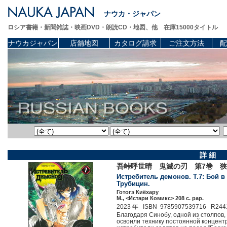
ナウカ・ジャパン
ロシア書籍・新聞雑誌・映画DVD・朗読CD・地図、他 在庫15000タイトル
ナウカジャパン
店舗地図
カタログ請求
ご注文方法
配
詳 細
吾峠呼世晴 鬼滅の刃 第7巻 
Истребитель демонов. Т.7: Бой в 
Трубицин.
Готогэ Киёхару
М., <Истари Комикс> 208 c. pap.
2023 年 ISBN 9785907539716 R244
Благодаря Синобу, одной из столпов, 
освоили технику постоянной концент