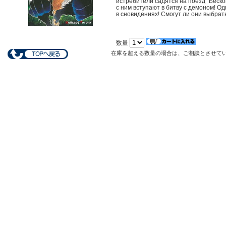
истребители садятся на поезд ”Беско
с ним вступают в битву с демоном! О
в сновидениях! Смогут ли они выбрат
数量
在庫を超える数量の場合は、ご相談とさせて