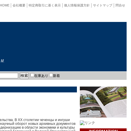
HOME
会社概要
特定商取引に基く表示
個人情報保護方針
サイトマップ
問合せ
在庫あり
新着
ельства. В XX столетии чеченцы и ингуши
 научный оборот новых архивных документов
дернизацию в области экономики и культуры