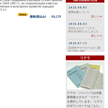
INFORMATION
шистской Германией в Великой Отечественной
1944-1957 гг., их социализация в местах
ическое и культурное развитие народов
гг.).
価格(税込み) \16,170
リテラ
ナウカ・ジャパンでは出版
新情報カタログ「リテラ」
を発行しています。 リテラ
のダウンロードはこちら。