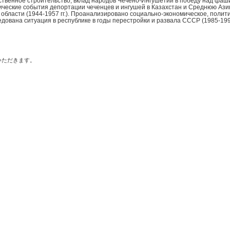
дарственное строительство; вклад народов Чечено-Ингушетии в победу над фа
ические события депортации чеченцев и ингушей в Казахстан и Среднюю Азию 
области (1944-1957 гг.). Проанализировано социально-экономическое, полит
едована ситуация в республике в годы перестройки и развала СССР (1985-1991 
いただきます。