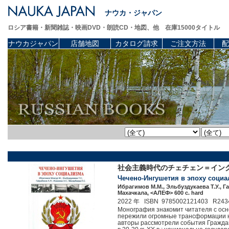
ナウカ・ジャパン
ロシア書籍・新聞雑誌・映画DVD・朗読CD・地図、他 在庫15000タイトル
ナウカジャパン
店舗地図
カタログ請求
ご注文方法
配
社会主義時代のチェチェン＝イン
Чечено-Ингушетия в эпоху социа
Ибрагимов М.М., Эльбуздукаева Т.У., Гай
Махачкала, <АЛЕФ> 600 c. hard
2022 年 ISBN 9785002121403 R243
Монография знакомит читателя с осн
пережили огромные трансформации на
авторы рассмотрели события Граждан