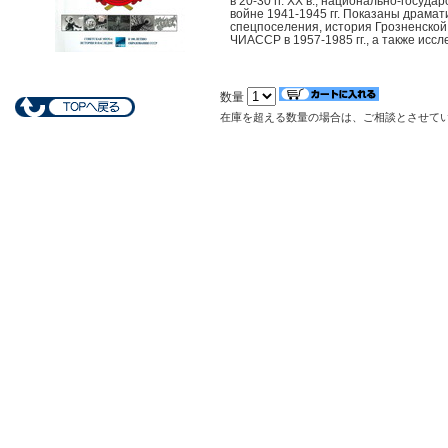
в 20-30 гг. XX в.; национально-госу
войне 1941-1945 гг. Показаны драмат
спецпоселения, история Грозненской 
ЧИАССР в 1957-1985 гг., а также иссл
数量
在庫を超える数量の場合は、ご相談とさせて