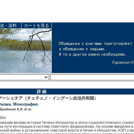
送・送料
カートを見る
詳 細
グーシェチア（チェチェノ・イングーシ自治共和国）
лизма. Монография.
рабеков А.Я. et al.
464
овными вехами истории Чечено-Ингушетии в эпоху социалистического строит
 пути интеграции в систему советского федерализма. На основе введения в
ской войны и установления советской власти в Чечне и Ингушетии; НЭП и мо