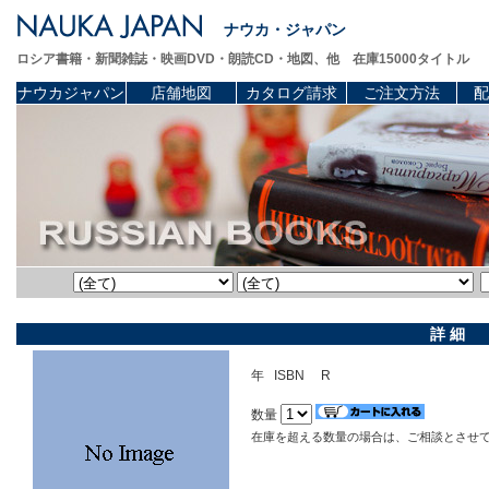
ナウカ・ジャパン
ロシア書籍・新聞雑誌・映画DVD・朗読CD・地図、他 在庫15000タイトル
ナウカジャパン
店舗地図
カタログ請求
ご注文方法
配
詳 細
年 ISBN R
数量
在庫を超える数量の場合は、ご相談とさせ