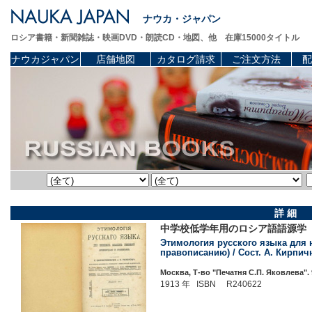
ナウカ・ジャパン
ロシア書籍・新聞雑誌・映画DVD・朗読CD・地図、他 在庫15000タイトル
ナウカジャパン
店舗地図
カタログ請求
ご注文方法
配
詳 細
中学校低学年用のロシア語語源学（
Этимология русского языка для 
правописанию) / Сост. А. Кирпичн
Москва, Т-во "Печатня С.П. Яковлева". 9
1913 年 ISBN R240622