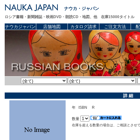
ナウカ・ジャパン
ロシア書籍・新聞雑誌・映画DVD・朗読CD・地図、他 在庫15000タイトル
ナウカジャパン
店舗地図
カタログ請求
ご注文方法
配
詳 細
年 ISBN R
数量
在庫を超える数量の場合は、ご相談とさせ