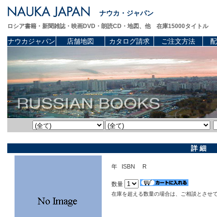
ナウカ・ジャパン
ロシア書籍・新聞雑誌・映画DVD・朗読CD・地図、他 在庫15000タイトル
ナウカジャパン
店舗地図
カタログ請求
ご注文方法
配
詳 細
年 ISBN R
数量
在庫を超える数量の場合は、ご相談とさせ