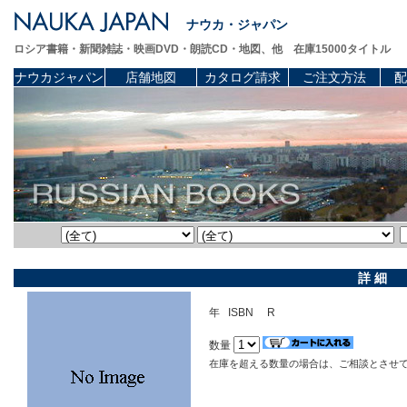
ナウカ・ジャパン
ロシア書籍・新聞雑誌・映画DVD・朗読CD・地図、他 在庫15000タイトル
ナウカジャパン
店舗地図
カタログ請求
ご注文方法
配
詳 細
年 ISBN R
数量
在庫を超える数量の場合は、ご相談とさせ