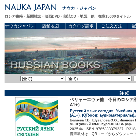
ナウカ・ジャパン
ロシア書籍・新聞雑誌・映画DVD・朗読CD・地図、他 在庫15000タイトル
ナウカジャパン
店舗地図
カタログ請求
ご注文方法
配
詳 細
ベリャーエヴァ他 今日のロシア
A1+）
Русский язык сегодня. Учебник 
(A1+). (QR-код: аудиоматериалы)./
Беляева Г.В., Шувалова О.О., Иванова Н
М., <Русский язык. Курсы> 312 c. pap.
2025 年 ISBN 9785883379337 R218
音声教材は、QRコードからダウンロード出来ます。 