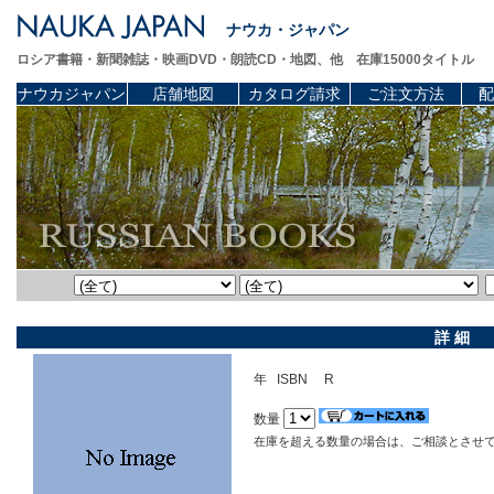
ナウカ・ジャパン
ロシア書籍・新聞雑誌・映画DVD・朗読CD・地図、他 在庫15000タイトル
ナウカジャパン
店舗地図
カタログ請求
ご注文方法
配
詳 細
年 ISBN R
数量
在庫を超える数量の場合は、ご相談とさせ