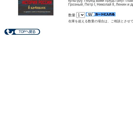
культуру. Перед вами предстанут гла
Грозный, Петр I, Николай II, Ленин и
数量
在庫を超える数量の場合は、ご相談とさせ