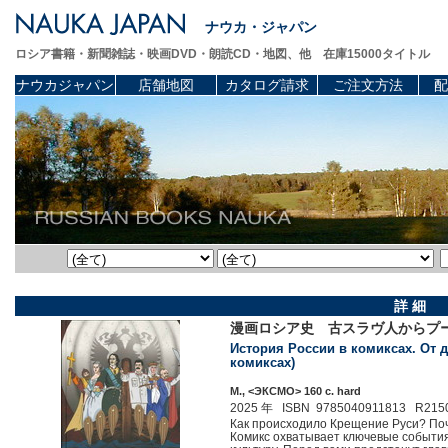
ナウカ・ジャパン
ロシア書籍・新聞雑誌・映画DVD・朗読CD・地図、他 在庫15000タイトル
ナウカジャパン
店舗地図
カタログ請求
ご注文方法
配
詳 細
漫画ロシア史 古スラヴ人からプ
История России в комиксах. От 
комиксах)
М., <ЭКСМО> 160 c. hard
2025 年 ISBN 9785040911813 R215
Как происходило Крещение Руси? Поч
Комикс охватывает ключевые события 