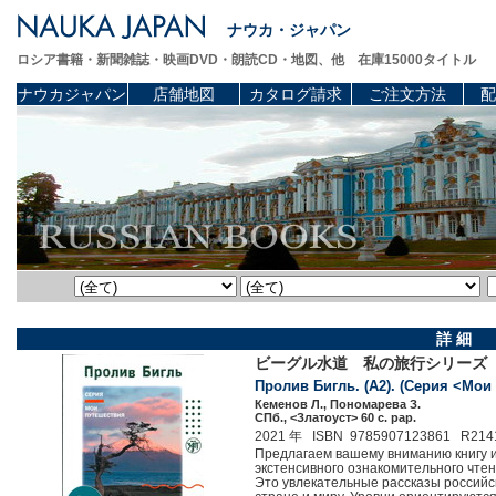
ナウカ・ジャパン
ロシア書籍・新聞雑誌・映画DVD・朗読CD・地図、他 在庫15000タイトル
ナウカジャパン
店舗地図
カタログ請求
ご注文方法
配
詳 細
ビーグル水道 私の旅行シリーズ 
Пролив Бигль. (A2). (Серия <Мои
Кеменов Л., Пономарева З.
СПб., <Златоуст> 60 c. pap.
2021 年 ISBN 9785907123861 R214
Предлагаем вашему вниманию книгу и
экстенсивного ознакомительного чтен
Это увлекательные рассказы российс