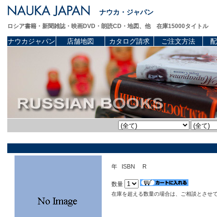
ナウカ・ジャパン
ロシア書籍・新聞雑誌・映画DVD・朗読CD・地図、他 在庫15000タイトル
ナウカジャパン
店舗地図
カタログ請求
ご注文方法
配
年 ISBN R
数量
在庫を超える数量の場合は、ご相談とさせ