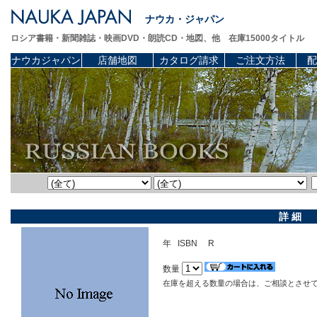
ナウカ・ジャパン
ロシア書籍・新聞雑誌・映画DVD・朗読CD・地図、他 在庫15000タイトル
ナウカジャパン
店舗地図
カタログ請求
ご注文方法
配
詳 細
年 ISBN R
数量
在庫を超える数量の場合は、ご相談とさせ