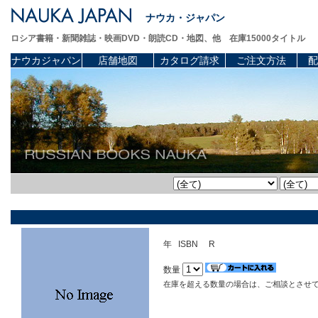
ナウカ・ジャパン
ロシア書籍・新聞雑誌・映画DVD・朗読CD・地図、他 在庫15000タイトル
ナウカジャパン
店舗地図
カタログ請求
ご注文方法
配
年 ISBN R
数量
在庫を超える数量の場合は、ご相談とさせ