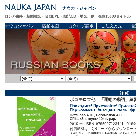
ナウカ・ジャパン
ロシア書籍・新聞雑誌・映画DVD・朗読CD・地図、他 在庫15000タイトル
ナウカジャパン
店舗地図
カタログ請求
ご注文方法
配
詳 細
ボゴモロフ他 「運動の動詞」練
Приходите! Приезжайте! Прилетай
Пер.коммент. Англ.,кит.,поль.,фр.я
Петанова А.Ю., Богомолов А.Н.
СПб., <Златоуст> 104 c. pap.
2019 年 ISBN 9785907123441 R189
付属教材は、QRコードからダウンロード出来ます。 Э
глаголы движения в разных ситуация