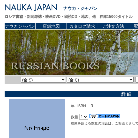
ナウカ・ジャパン
ロシア書籍・新聞雑誌・映画DVD・朗読CD・地図、他 在庫15000タイトル
ナウカジャパン
店舗地図
カタログ請求
ご注文方法
配
詳 細
年 ISBN R
数量
在庫を超える数量の場合は、ご相談とさせ