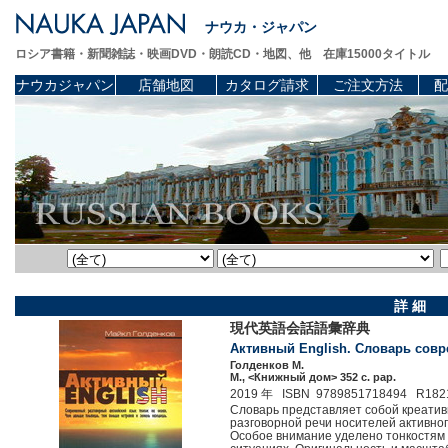
ナウカ・ジャパン
ロシア書籍・新聞雑誌・映画DVD・朗読CD・地図、他 在庫15000タイトル
ナウカジャパン
店舗地図
カタログ請求
ご注文方法
配
詳 細
現代英語会話語彙辞典
Активный English. Словарь совр
Голденков М.
М., <Книжный дом> 352 c. pap.
2019 年 ISBN 9789851718494 R182
Словарь представляет собой креатив
разговорной речи носителей активно
Особое внимание уделено тонкостям