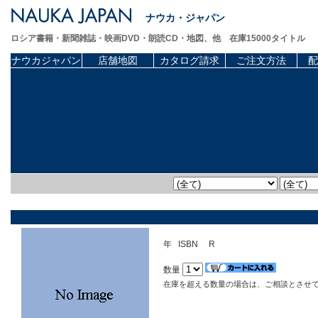
ナウカ・ジャパン
ロシア書籍・新聞雑誌・映画DVD・朗読CD・地図、他 在庫15000タイトル
ナウカジャパン
店舗地図
カタログ請求
ご注文方法
配
年 ISBN R
数量
在庫を超える数量の場合は、ご相談とさせ