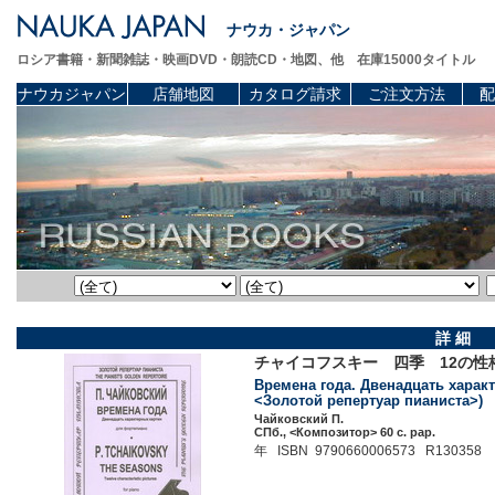
ナウカ・ジャパン
ロシア書籍・新聞雑誌・映画DVD・朗読CD・地図、他 在庫15000タイトル
ナウカジャパン
店舗地図
カタログ請求
ご注文方法
配
詳 細
チャイコフスキー 四季 12の性
Времена года. Двенадцать харак
<Золотой репертуар пианиста>)
Чайковский П.
СПб., <Композитор> 60 c. pap.
年 ISBN 9790660006573 R130358