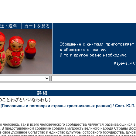
送・送料
カートを見る
詳 細
のことわざといいならわし）
[Пословицы и поговорки страны тростниковых равнин]./ Сост. Ю.П.
 человека, так и всего человеческого сообщества является развивающийся в
 В представленном сборнике собрана мудрость великого народа Страны Вос
своё духовное богатство и единство культуры островного государства, духо