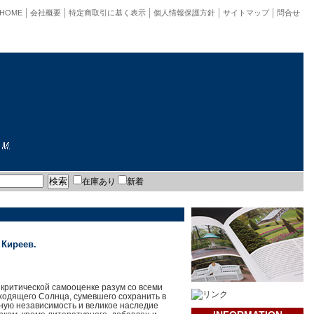
HOME
会社概要
特定商取引に基く表示
個人情報保護方針
サイトマップ
問合せ
在庫あり
新着
 Киреев.
 критической самооценке разум со всеми
ходящего Солнца, сумевшего сохранить в
вную независимость и великое наследие