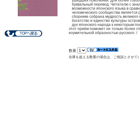
ушедших поколений. Для более глубок
буквальный перевод. Читателю с анал
возможности японского языка в сравни
человеческого сообщества является 
сборнике собрана мудрость великого
богатство и единство культуры остро
дух японского народа к некоторым п
этот приём поможет не только более гл
изумительной образностью русского. /
数量
在庫を超える数量の場合は、ご相談とさせて