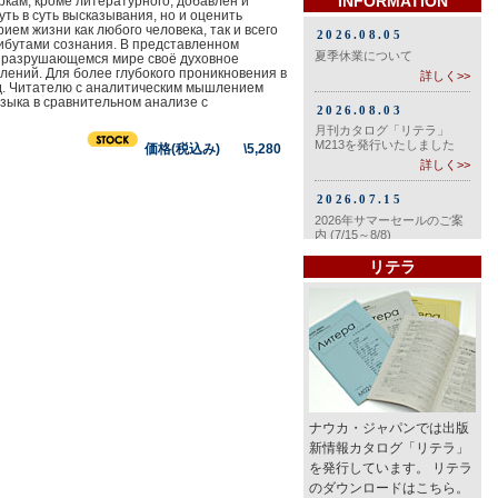
INFORMATION
ркам, кроме литературного, добавлен и
ть в суть высказывания, но и оценить
ием жизни как любого человека, так и всего
ибутами сознания. В представленном
о разрушающемся мире своё духовное
лений. Для более глубокого проникновения в
од. Читателю с аналитическим мышлением
языка в сравнительном анализе с
価格(税込み) \5,280
リテラ
ナウカ・ジャパンでは出版
新情報カタログ「リテラ」
を発行しています。 リテラ
のダウンロードはこちら。