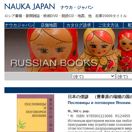
ナウカ・ジャパン
ロシア書籍・新聞雑誌・映画DVD・朗読CD・地図、他 在庫15000タイトル
ナウカジャパン
店舗地図
カタログ請求
ご注文方法
配
日本の俚諺 （豊葦原の瑞穂の国
Пословицы и поговорки Японии. 
М., 342 c. pap.
* 年 ISBN 9785901113066 R124955
Истинным критерием жизни как любого
присущими ему атрибутами сознания.
этом постоянно разрушающемся мире 