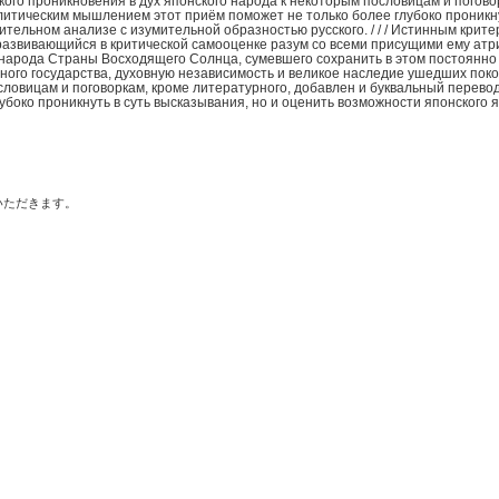
ого проникновения в дух японского народа к некоторым пословицам и погово
итическим мышлением этот приём поможет не только более глубоко проникну
тельном анализе с изумительной образностью русского. / / / Истинным критер
развивающийся в критической самооценке разум со всеми присущими ему атр
 народа Страны Восходящего Солнца, сумевшего сохранить в этом постоянн
вного государства, духовную независимость и великое наследие ушедших поко
ословицам и поговоркам, кроме литературного, добавлен и буквальный перев
убоко проникнуть в суть высказывания, но и оценить возможности японского 
いただきます。