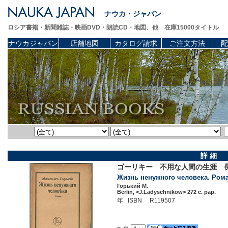
ナウカ・ジャパン
ロシア書籍・新聞雑誌・映画DVD・朗読CD・地図、他 在庫15000タイトル
ナウカジャパン
店舗地図
カタログ請求
ご注文方法
配
詳 細
ゴーリキー 不用な人間の生涯 
Жизнь ненужного человека. Рома
Горький М.
Berlin, <J.Ladyschnikow> 272 c. pap.
年 ISBN R119507