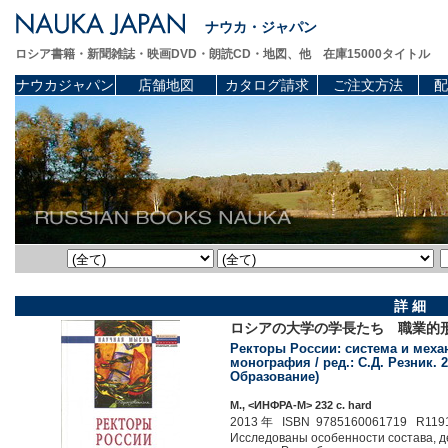
ナウカ・ジャパン
ロシア書籍・新聞雑誌・映画DVD・朗読CD・地図、他 在庫15000タイトル
ナウカジャパン
店舗地図
カタログ請求
ご注文方法
配
詳 細
ロシアの大学の学長たち 職業的
Ректоры России: система и мех
монография / ред.: С.Д. Резник. 
Образование)
М., <ИНФРА-М> 232 c. hard
2013 年 ISBN 9785160061719 R119
Исследованы особенности состава, д