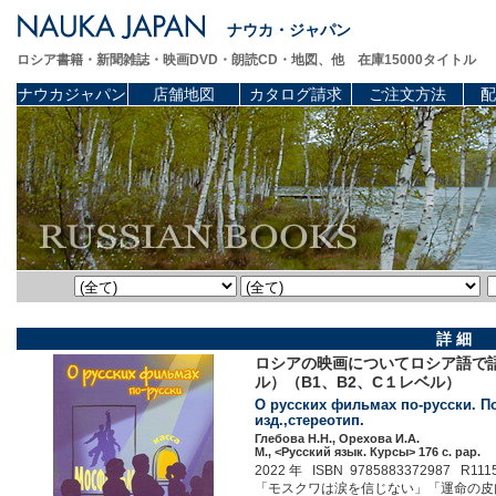
ナウカ・ジャパン
ロシア書籍・新聞雑誌・映画DVD・朗読CD・地図、他 在庫15000タイトル
ナウカジャパン
店舗地図
カタログ請求
ご注文方法
配
詳 細
ロシアの映画についてロシア語で
ル）（B1、B2、C１レベル）
О русских фильмах по-русски. Пос
изд.,стереотип.
Глебова Н.Н., Орехова И.А.
М., <Русский язык. Курсы> 176 c. pap.
2022 年 ISBN 9785883372987 R111
「モスクワは涙を信じない」「運命の皮