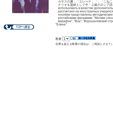
カサスの虜」「エレーナ」「」「こねこ
ナリオを題材として中・上級のロシア語を学ぶテキ
использовать в качестве дополнительн
рассчитано на иностранных учащихся
пособии представлены методические 
российскими фильмами: "Москва слеза
марафон", "Вор", "Ворошиловский стре
"Елена".
数量
在庫を超える数量の場合は、ご相談とさせて