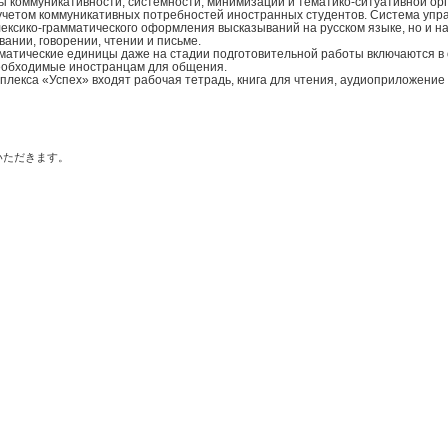
ы коммуникативности, системности, минимизации и тематико-ситуативной орг
учетом коммуникативных потребностей иностранных студентов. Система упра
ексико-грамматического оформления высказываний на русском языке, но и на
вании, говорении, чтении и письме.
атические единицы даже на стадии подготовительной работы включаются в 
еобходимые иностранцам для общения.
мплекса «Успех» входят рабочая тетрадь, книга для чтения, аудиоприложение
いただきます。