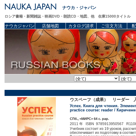
ナウカ・ジャパン
ロシア書籍・新聞雑誌・映画DVD・朗読CD・地図、他 在庫15000タイトル
ナウカジャパン
店舗地図
カタログ請求
ご注文方法
配
ウスペーフ（成果） リーダー 
Успех. Книга для чтения. Элеме
practice course: reader / Кириче
СПб., <МИРС> 64 c. pap.
2011 年 ISBN 9785913950567 R110
Учебник состоит из 19 уроков, рассч
обеспечивает их подготовку в соотве