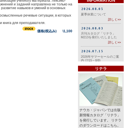
INFORMATION
анизации учебного материала. Лексико-
жнений и заданий направлена не только на
 развитие навыков и умений в основных
осмысленные речевые ситуации, в которых
 и книга для преподавателя.
価格(税込み) \1,100
リテラ
ナウカ・ジャパンでは出版
新情報カタログ「リテラ」
を発行しています。 リテラ
のダウンロードはこちら。