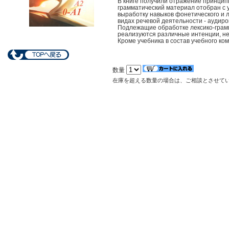
В книге получили отражение принцип
грамматический материал отобран с 
выработку навыков фонетического и л
видах речевой деятельности - аудиро
Подлежащие обработке лексико-грамм
реализуются различные интенции, н
Кроме учебника в состав учебного ко
数量
在庫を超える数量の場合は、ご相談とさせて