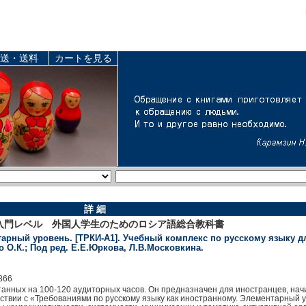
送・送料
カートを見る
詳 細
入門レベル 外国人学生のためのロシア語総合教科書
нтарный уровень. [ТРКИ-А1]. Учебный комплекс по русскому языку д
нко О.К.; Под ред. Е.Е.Юркова, Л.В.Московкина.
866
итанных на 100-120 аудиторных часов. Он предназначен для иностранцев, нач
тствии с «Требованиями по русскому языку как иностранному. Элементарный 