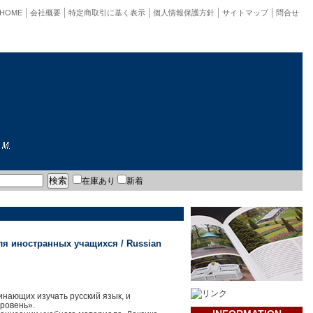
HOME
会社概要
特定商取引に基く表示
個人情報保護方針
サイトマップ
問合せ
在庫あり
新着
ля иностранных учащихся / Russian
инающих изучать русский язык, и
уровень».